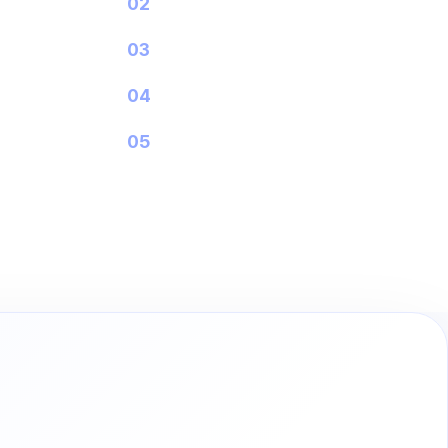
02
신선식품 풀필먼트
03
기업운송
04
보관물류
05
물류컨설팅
SCROLL TO EXPLORE