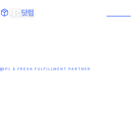
재경
닷컴
재경닷컴 소개
서비스
고객별 안내
상담 준비
찾아오시는 길
F
3PL & FRESH FULFILLMENT PARTNER
Logistics S
Success De