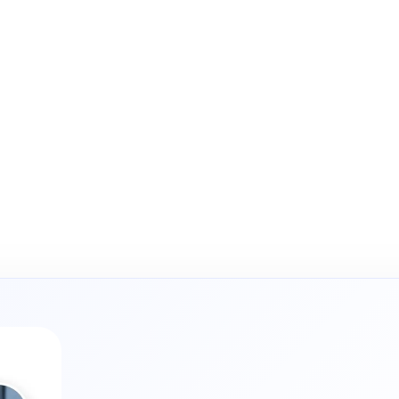
류, 물류컨설팅까지.
.
↗