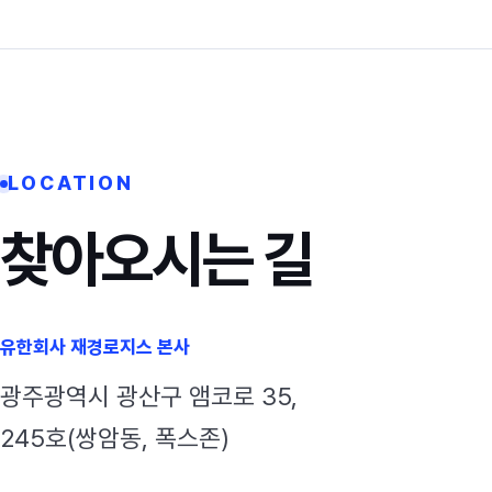
LOCATION
찾아오시는 길
유한회사 재경로지스 본사
광주광역시 광산구 앰코로 35,
245호(쌍암동, 폭스존)