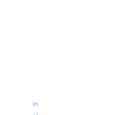
SERVICE SPECTRUM
01
3PL 물류대행